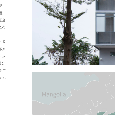
观，
题。
基金
既有
过参
布原
铁皮
过分
参与
多元