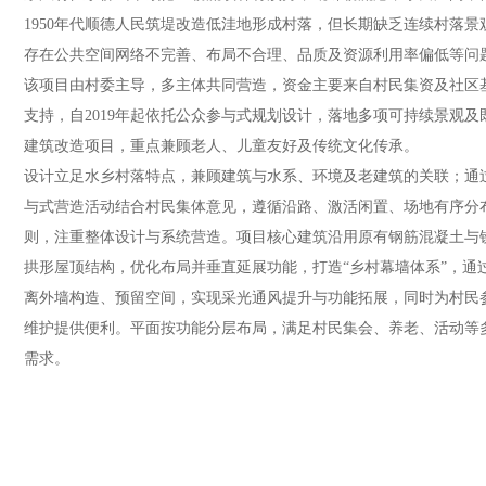
1950年代顺德人民筑堤改造低洼地形成村落，但长期缺乏连续村落景
存在公共空间网络不完善、布局不合理、品质及资源利用率偏低等问
该项目由村委主导，多主体共同营造，资金主要来自村民集资及社区
支持，自2019年起依托公众参与式规划设计，落地多项可持续景观及
建筑改造项目，重点兼顾老人、儿童友好及传统文化传承。
设计立足水乡村落特点，兼顾建筑与水系、环境及老建筑的关联；通
与式营造活动结合村民集体意见，遵循沿路、激活闲置、场地有序分
则，注重整体设计与系统营造。项目核心建筑沿用原有钢筋混凝土与
拱形屋顶结构，优化布局并垂直延展功能，打造“乡村幕墙体系”，通
离外墙构造、预留空间，实现采光通风提升与功能拓展，同时为村民
维护提供便利。平面按功能分层布局，满足村民集会、养老、活动等
需求。