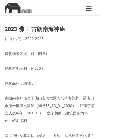
끀
2023 佛山 古朗南海神庙
佛山 ·古朗，2022-2023
建筑修缮方案、施工图设计
建筑占地面积：约250㎡
建筑面积：约195㎡
古朗南海神庙位于佛山市顺德区杏坛镇古朗村，是佛山
市第一批历史建筑（编号FS_SD_01_0050），始建于清
嘉庆庚午年（1810年），坐东朝西，建筑面积约195
㎡，砖木结构。
南海神庙及其周边百岁坊、引龙桥、起凤桥等文化遗产