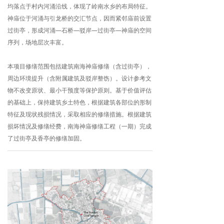
均落点于村内河涌沿线，体现了岭南水乡的布局特征。
神庙位于河涌与引龙桥的交汇节点，因而紧邻庙前设置
过街亭，形成河涌—石桥—驳岸—过街亭—神庙的空间
序列，场地层次丰富。
本项目修缮范围包括建筑南海神庙修缮（含过街亭），
周边环境提升（含附属建筑及驳岸整饬）。设计参考文
物不改变原状、最小干预度等保护原则。基于价值评估
的基础上，保持建筑乡土特色，根据建筑各部位的形制
特征及现状残损情况，采取相应的修缮措施。根据建筑
损坏情况及修缮经费，南海神庙修缮工程（一期）完成
了过街亭及香亭的修缮加固。